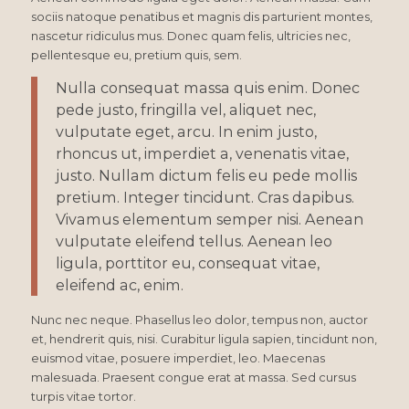
sociis natoque penatibus et magnis dis parturient montes,
nascetur ridiculus mus. Donec quam felis, ultricies nec,
pellentesque eu, pretium quis, sem.
Nulla consequat massa quis enim. Donec
pede justo, fringilla vel, aliquet nec,
vulputate eget, arcu. In enim justo,
rhoncus ut, imperdiet a, venenatis vitae,
justo. Nullam dictum felis eu pede mollis
pretium. Integer tincidunt. Cras dapibus.
Vivamus elementum semper nisi. Aenean
vulputate eleifend tellus. Aenean leo
ligula, porttitor eu, consequat vitae,
eleifend ac, enim.
Nunc nec neque. Phasellus leo dolor, tempus non, auctor
et, hendrerit quis, nisi. Curabitur ligula sapien, tincidunt non,
euismod vitae, posuere imperdiet, leo. Maecenas
malesuada. Praesent congue erat at massa. Sed cursus
turpis vitae tortor.