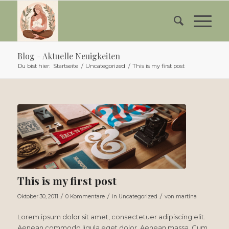
Blog - Aktuelle Neuigkeiten
Du bist hier:
Startseite
/
Uncategorized
/
This is my first post
This is my first post
/
/
/
Oktober 30, 2011
0 Kommentare
in
Uncategorized
von
martina
Lorem ipsum dolor sit amet, consectetuer adipiscing elit.
Aenean commodo ligula eget dolor. Aenean massa. Cum